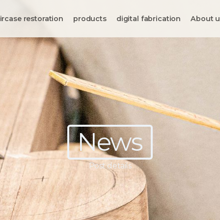
ircase restoration
products
digital fabrication
About u
News
Post details