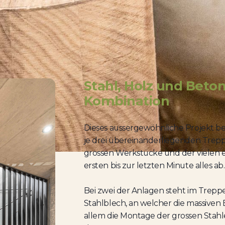
Stahl, Holz und Beton
Kombination
Dieses aussergewöhnliche Projekt be
je drei übereinanderliegenden Trep
grossen Werkstücke und der vielen e
ersten bis zur letzten Minute alles ab.
Bei zwei der Anlagen steht im Trep
Stahlblech, an welcher die massiven 
allem die Montage der grossen Stahl