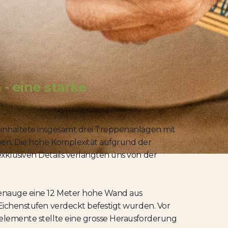
 - eine starke
inhaltete insgesamt drei Treppenanlagen mit
pen. Die hohe Komplexität aufgrund der
xklusiven Details verlangten uns von der
penauge eine 12 Meter hohe Wand aus
Eichenstufen verdeckt befestigt wurden. Vor
elemente stellte eine grosse Herausforderung