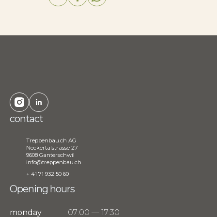
contact
Treppenbau.ch AG
Neckertalstrasse 27
9608 Ganterschwil
info@treppenbau.ch
+ 41 71 932 50 60
Opening hours
monday
07:00 — 17:30