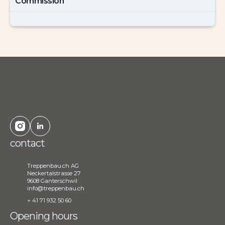
Commission
contact
Treppenbau.ch AG
Neckertalstrasse 27
9608 Ganterschwil
info@treppenbau.ch
+ 41 71 932 50 60
Opening hours