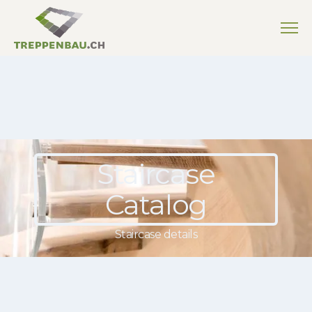
Staircase
Catalog
Staircase details