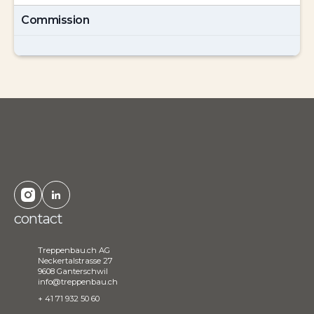
Commission
contact
Treppenbau.ch AG
Neckertalstrasse 27
9608 Ganterschwil
info@treppenbau.ch
+ 41 71 932 50 60