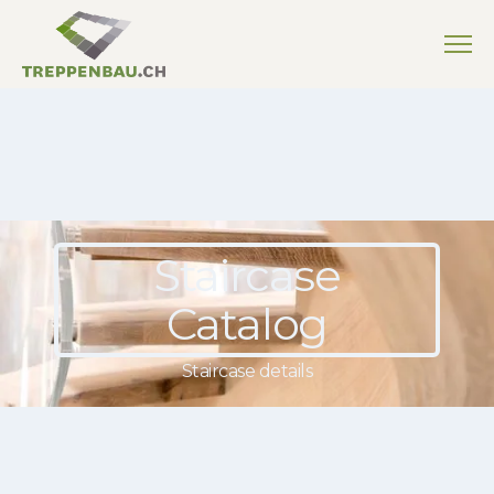
Staircase
Catalog
Staircase details