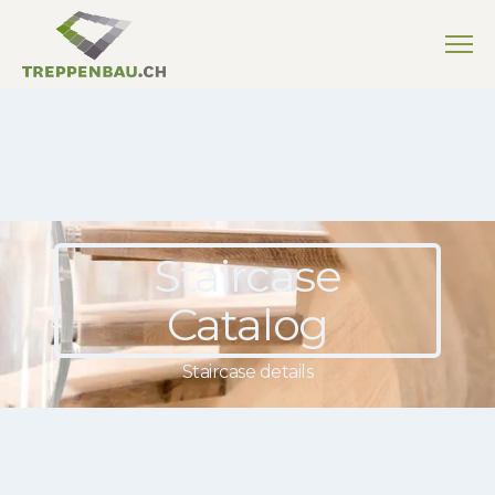
Staircase
Catalog
Staircase details