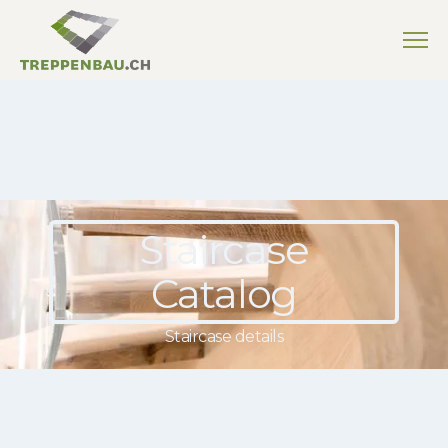
Staircase
Catalog
Staircase details