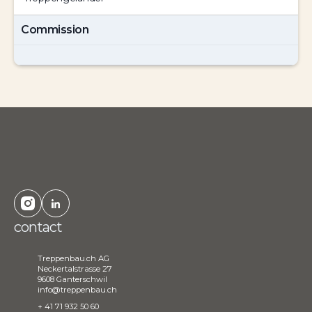
Commission
contact
Treppenbau.ch AG
Neckertalstrasse 27
9608 Ganterschwil
info@treppenbau.ch
+ 41 71 932 50 60