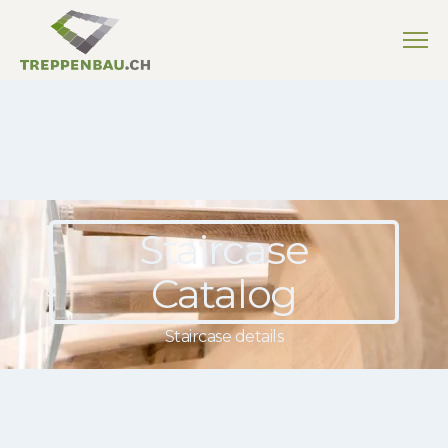
Staircase
Catalog
Staircase details