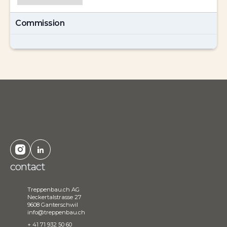
Commission
contact
Treppenbau.ch AG
Neckertalstrasse 27
9608 Ganterschwil
info@treppenbau.ch
+ 41 71 932 50 60