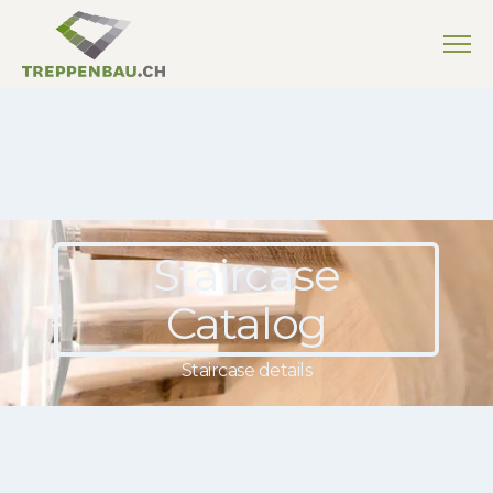
Staircase
Catalog
Staircase details