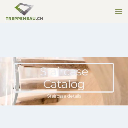
Staircase
Catalog
Staircase details