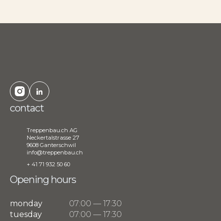
contact
Treppenbau.ch AG
Neckertalstrasse 27
9608 Ganterschwil
info@treppenbau.ch
+ 41 71 932 50 60
Opening hours
monday
07:00 — 17:30
tuesday
07:00 — 17:30