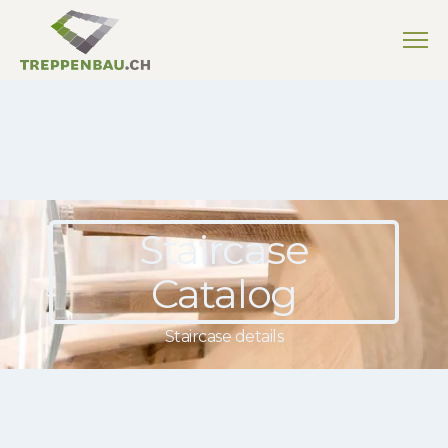
Staircase
Catalog
Staircase details