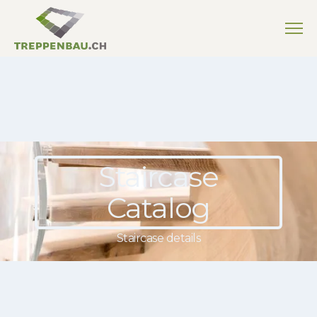
Staircase
Catalog
Staircase details