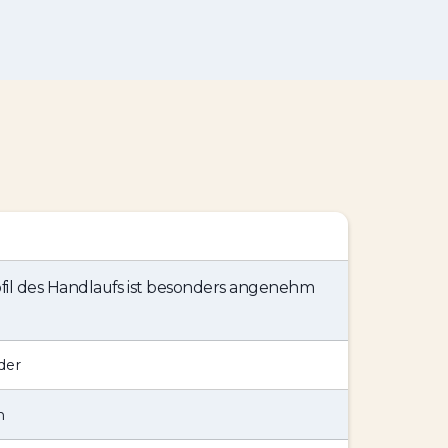
il des Handlaufs ist besonders angenehm
der
m