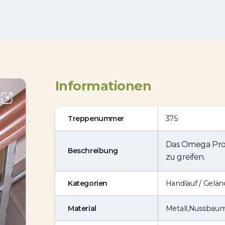
Informationen
Treppenummer
375
Das Omega Prof
Beschreibung
zu greifen.
Kategorien
Handlauf / Gelän
Material
Metall
,
Nussbau