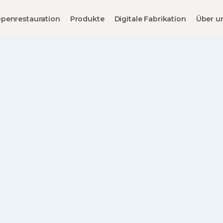
penrestauration
Produkte
Digitale Fabrikation
Über u
Treppenkatalog
Details zur Treppe