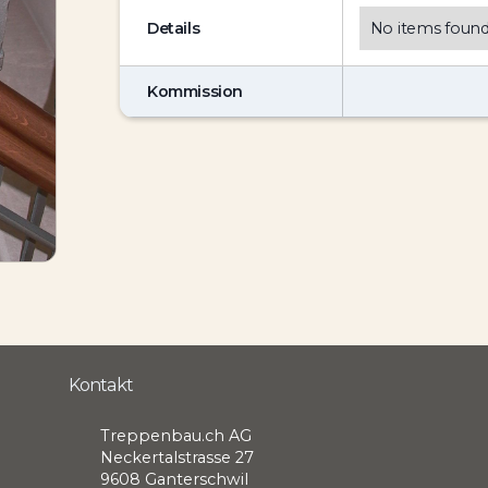
Details
No items found
Kommission
Kontakt
Treppenbau.ch AG
Neckertalstrasse 27
9608 Ganterschwil