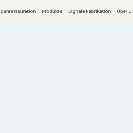
penrestauration
Produkte
Digitale Fabrikation
Über u
Treppenkatalog
Details zur Treppe