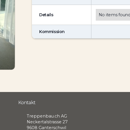
Details
No items found
Kommission
Kontakt
Treppenbau.ch AG
Neckertalstrasse 27
9608 Ganterschwil