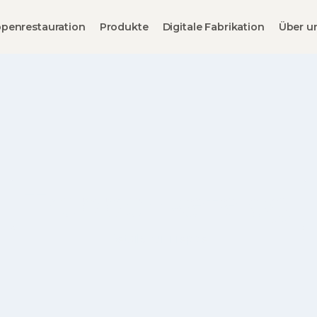
penrestauration
Produkte
Digitale Fabrikation
Über u
Treppenkatalog
Details zur Treppe